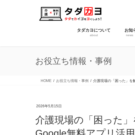
コ
ナ
ン
ビ
テ
ゲ
ン
ー
タダカヨについて
お知
ツ
シ
about
news
に
ョ
移
ン
動
に
お役立ち情報・事例
移
動
HOME
お役立ち情報・事例
介護現場の「困った」を解
2026年5月15日
介護現場の「困った」
Google無料アプリ