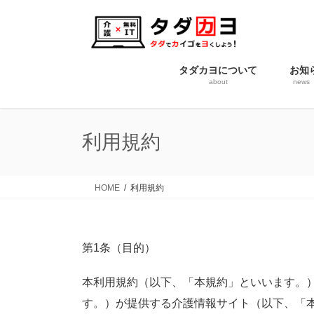
コ
ナ
ン
ビ
テ
ゲ
ン
ー
タダカヨについて
お知
ツ
シ
about
news
に
ョ
移
ン
動
に
利用規約
移
動
HOME
利用規約
第1条（目的）
本利用規約（以下、「本規約」といいます。）
す。）が提供する介護情報サイト（以下、「