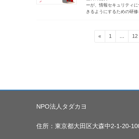
ーが、情報セキュリティに
きるようにするための研修を
投
ペ
ペ
«
1
…
12
ー
ー
稿
ジ
ジ
の
ペ
ー
ジ
送
NPO法人タダカヨ
り
住所：東京都大田区大森中2-1-20-10