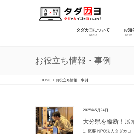
コ
ナ
ン
ビ
テ
ゲ
ン
ー
タダカヨについて
お知
ツ
シ
about
news
に
ョ
移
ン
動
に
お役立ち情報・事例
移
動
HOME
お役立ち情報・事例
2025年5月24日
大分県を縦断！展
1. 概要 NPO法人タダ