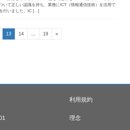
ついて正しい認識を持ち、業務にICT（情報通信技術）を活用で
行いました。IC […]
ペ
ペ
ペ
13
14
…
19
»
ー
ー
ー
ジ
ジ
ジ
利用規約
01
理念