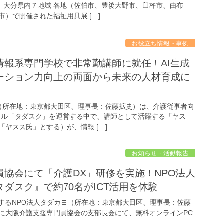
て、 大分県内７地域 各地（佐伯市、豊後大野市、臼杵市、由布
）で開催された福祉用具展 […]
お役立ち情報・事例
情報系専門学校で非常勤講師に就任！AI生成
ーション力向上の両面から未来の人材育成に
カヨ（所在地：東京都大田区、理事長：佐藤拡史）は、介護従事者向
ール「タダスク」を運営する中で、講師として活躍する「ヤス
ヤスス氏」とする）が、情報 […]
お知らせ・活動報告
協会にて「介護DX」研修を実施！NPO法人
ダスク』で約70名がICT活用を体験
援するNPO法人タダカヨ（所在地：東京都大田区、理事長：佐藤
5日に大阪介護支援専門員協会の支部長会にて、無料オンラインPC