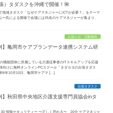
張）タダスクを沖縄で開催！🌺
部にて地域タダスク「なぜケアマネジャーにICTが必要？」をテーマ
ぶー氏による開催で会場には35名のケアマネジャーが集まり、
お知らせ・活動報告
例】亀岡市ケアプランデータ連携システム研
国の職能団体に所属している介護従事者のITスキルアップを応援
体向けに無料オンラインPCスクール「タダカヨの出張タダス
年10月10日、亀岡市ケアマ […]
出張タダスク
例】秋田県中央地区介護支援専門員協会inタ
：30 情報セキュリティー 〜正しく恐れる〜 20分 ケアマネジャ