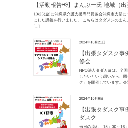
【活動報告📢】まんぶー氏 地域（出
10/25(金)に沖縄県介護支援専門員協会沖縄市支
にした講義を行いました。 こちらはタダメンのまん
[…]
2024年10月21日
【出張タダスク事
修会
NPO法人タダカヨは、全
したいという想いから、団
ク」を開催しています。令和6
2024年10月6日
【出張タダスク事
ダスク
当日の流れ 15：00～16