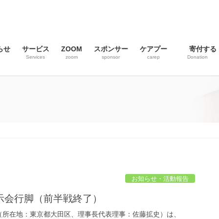
らせ
サービス
ZOOM
スポンサー
ケアプー
寄付する
Services
zoom
sponsor
carep
Donation
お知らせ・活動報告
示会行脚（前半戦終了）
カヨ（所在地：東京都大田区、理事長代表理事：佐藤拡史）は、